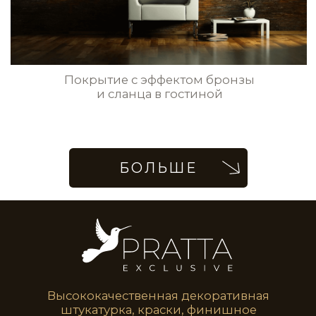
Стены с имитацией рельефной драпировки
с жемчужным блеском в гостиной
Стены с эффектом циновки в ванной