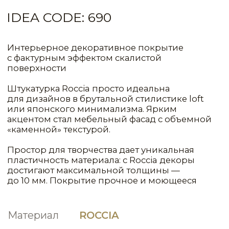
Материал
ROCCIA
СИСТЕМА
РАСХОД
1КГ(Л)/М²
МАТЕРИАЛ
СЛОИ
ЦВЕТ
Primer Normal
1
90,00
Concentrated
Ruvido
1
10,00
Base
Light (для светлых цветов)
Roccia
3
0,30
RVD0003
Velatura
1
8,00
Base
Normal
КОНСУЛЬТАЦИЯ
Вопросы по данному виду интерьера