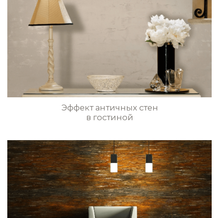
РАЗРАБОТКА САЙТА
вся текстовая информация и графические изображения
находящиеся на сайте pratta-exclusive.ru, являются
собственностью pratta exclusive и/или его партнеров.
перепечатка, воспроизведение в любой форме,
распространение, в том числе в переводе, любых
Эффект сланца Ardesia на стене
материалов сайта возможны только с письменного
разрешения pratta exclusive
Стены с эффектом фактурной
драпировки в гостиной