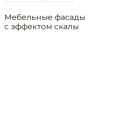
IDEA CODE: 690
Интерьерное декоративное покрытие
с фактурным эффектом скалистой
поверхности
Штукатурка Roccia просто идеальна
для дизайнов в брутальной стилистике loft
или японского минимализма. Ярким
акцентом стал мебельный фасад с объемной
«каменной» текстурой.
Простор для творчества дает уникальная
пластичность материала: с Roccia декоры
достигают максимальной толщины —
до 10 мм. Покрытие прочное и моющееся