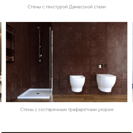
Стены с текстурой Дамасской стали
Стены с состаренным трафаретным узором