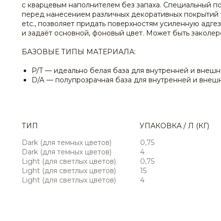
с кварцевым наполнителем без запаха. Специальный п
перед нанесением различных декоративных покрытий
etc., позволяет придать поверхностям усиленную адге
и задаёт основной, фоновый цвет. Может быть заколеро
БАЗОВЫЕ ТИПЫ МАТЕРИАЛА:
P/T — идеально белая база для внутренней и внешн
D/A — полупрозрачная база для внутренней и внешн
ТИП
УПАКОВКА / Л (КГ)
Dark (для темных цветов)
0,75
Dark (для темных цветов)
4
Light (для светлых цветов)
0,75
Light (для светлых цветов)
15
Light (для светлых цветов)
4