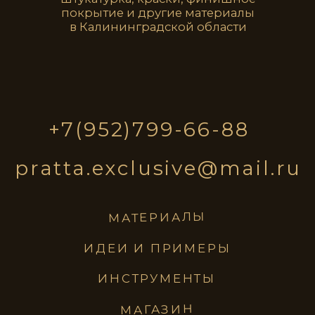
pratta
VLT0205
VLT0206
exclusive
VLT0207
VLT0208
материалы
идеи и примеры
инструменты
магазин
VLT0209
VLT0210
ПОЛИТИКА КОНФИДЕНЦИАЛЬНОСТИ
ИТИКА КОНФИДЕНЦИАЛЬНОСТИ
@2023 все
VLT0211
VLT0212