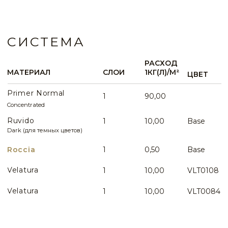
VLT0145
VLT0146
WHATSAPP
VLT0147
VLT0148
ИДЕИ И ПРИМЕРЫ
ВСЕ ИДЕИ ПРИМЕНЕНИЯ
VLT0149
VLT0150
VLT0151
VLT0152
Эффект рельефного
натурального камня в кухне
VLT0153
VLT0154