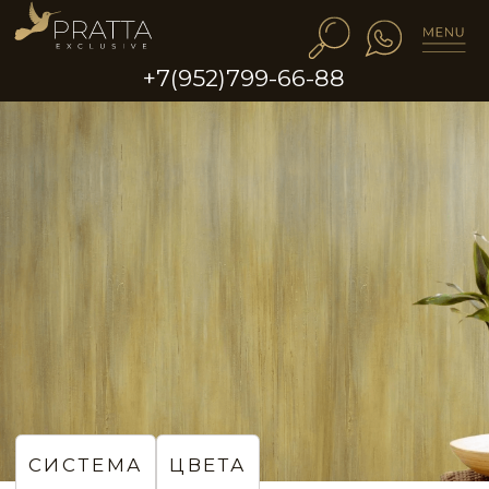
+7(952)799-66-88
VLT0121
VLT0122
VLT0123
VLT0124
VLT0125
VLT0126
СИСТЕМА
ЦВЕТА
Стены с эффектом
натурального бамбука
VLT0127
VLT0128