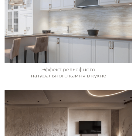
натурального камня в гостиной
VLT0163
VLT0164
VLT0165
VLT0166
Стены с эффектом
натурального бамбука
VLT0167
VLT0168
VLT0169
VLT0170