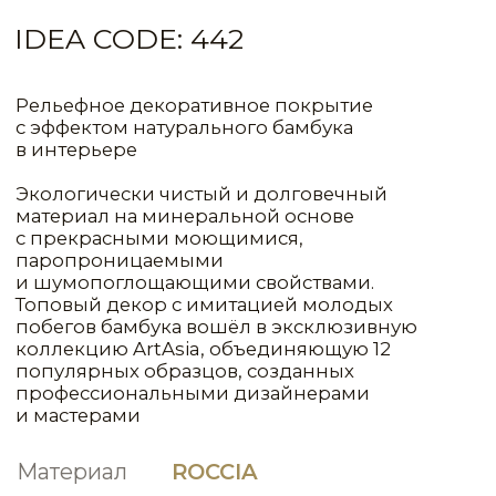
и мастерами
VLT0137
VLT0138
Материал
ROCCIA
СИСТЕМА
VLT0139
VLT0140
РАСХОД
1КГ(Л)/М²
МАТЕРИАЛ
СЛОИ
ЦВЕТ
Primer Normal
1
90,00
Concentrated
Ruvido
1
10,00
Base
Dark (для темных цветов)
VLT0141
VLT0142
Roccia
1
0,50
Base
Velatura
1
10,00
VLT0108
Velatura
1
10,00
VLT0084
VLT0143
VLT0144
КОНСУЛЬТАЦИЯ
Вопросы по данному виду интерьера