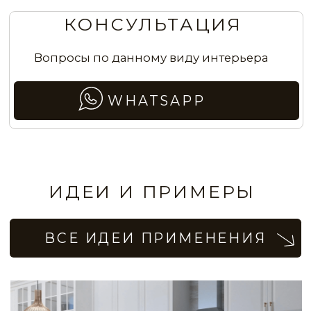
VLT0155
VLT0156
VLT0157
VLT0158
Мебельные фасады с эффектом скалы
VLT0159
VLT0160
VLT0161
VLT0162
Покрытие с эффектом