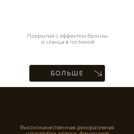
VLT0197
VLT0198
Стены с имитацией рельефной драпировки
с жемчужным блеском в гостиной
VLT0199
VLT0200
VLT0201
VLT0202
Стены с эффектом циновки в ванной
VLT0203
VLT0204