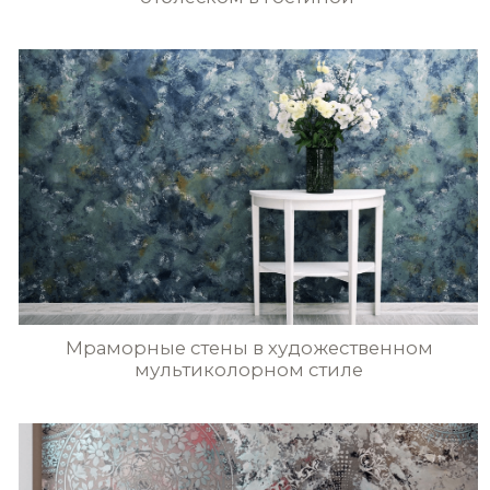
ПОЛИТИКА КОНФИДЕНЦИАЛЬНОСТИ
@2023 ВСЕ ПРАВА ЗАЩИЩЕНЫ
РАЗРАБОТКА САЙТА
вся текстовая информация и графические изображения
находящиеся на сайте pratta-exclusive.ru, являются
собственностью pratta exclusive и/или его партнеров.
перепечатка, воспроизведение в любой форме,
распространение, в том числе в переводе, любых
материалов сайта возможны только с письменного
разрешения pratta exclusive