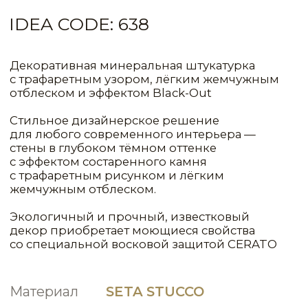
Материал
SETA STUCCO
СИСТЕМА
РАСХОД
1КГ(Л)/М²
МАТЕРИАЛ
СЛОИ
ЦВЕТ
Primer Normal
1
90,00
Concentrated
Fondo a Calce
1
10,00
Base
Seta Stucco
2
1,00
NCP175
Cerato
1
8,00
VLT0129
Metalline
1
20,00
FNT0148
Silver (серебро)
Metalline
1
20,00
Base
Silver (серебро)