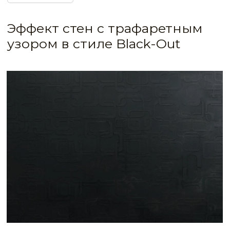
IDEA CODE: 638
Декоративная минеральная штукатурка
с трафаретным узором, лёгким жемчужным
отблеском и эффектом Black-Out
Стильное дизайнерское решение
для любого современного интерьера —
стены в глубоком тёмном оттенке
с эффектом состаренного камня
с трафаретным рисунком и лёгким
жемчужным отблеском.
Экологичный и прочный, известковый
декор приобретает моющиеся свойства
со специальной восковой защитой CERATO