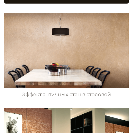
Эффект стен с трафаретным
узором в стиле Black-Out
Античный дизайн стен с перламутровым
отблеском в гостиной