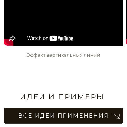
Стены в прихожей с шелковистым
велюровым эффектом
Эффект стен с трафаретным
узором в стиле Black-Out