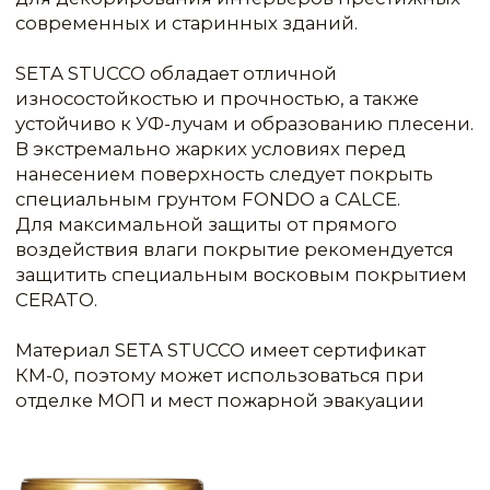
отделке МОП и мест пожарной эвакуации
ТИП
УПАКОВКА / Л (КГ)
РАСХОД/М²
Silver (серебро)
24
24
Silver (серебро)
6
6
ЭФФЕКТЫ