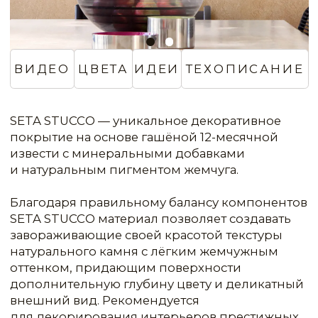
покрытие на основе гашёной 12-месячной
извести с минеральными добавками
и натуральным пигментом жемчуга.
Благодаря правильному балансу компонентов
SETA STUССO материал позволяет создавать
завораживающие своей красотой текстуры
натурального камня с лёгким жемчужным
оттенком, придающим поверхности
дополнительную глубину цвету и деликатный
внешний вид. Рекомендуется
для декорирования интерьеров престижных
современных и старинных зданий.
SETA STUCCO обладает отличной
износостойкостью и прочностью, а также
устойчиво к УФ-лучам и образованию плесени.
В экстремально жарких условиях перед
нанесением поверхность следует покрыть
специальным грунтом FONDO a CALCE.
Для максимальной защиты от прямого
воздействия влаги покрытие рекомендуется
защитить специальным восковым покрытием
CERATO.
Материал SETA STUCCO имеет сертификат
КМ-0, поэтому может использоваться при