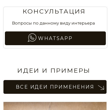
Стены в прихожей с шелковистым
велюровым эффектом