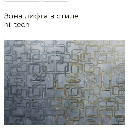
IDEA CODE: 511
Экстерьерно-интерьерное покрытие
с перламутровым блеском
Среди материалов на основе гашёной
извести это покрытие отличается красивым
перламутровым блеском, благодаря
входящему в его состав натуральному
пигменту жемчуга, а также высокой
прочностью, износостойкостью
и противогрибковыми свойствами.
Материал подойдёт как для частных, так
и для общественных интерьеров, а также
и для внешней отделки