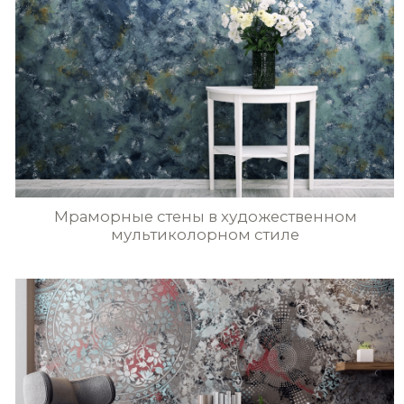
@2023 ВСЕ ПРАВА ЗАЩИЩЕНЫ
РАЗРАБОТКА САЙТА
вся текстовая информация и графические изображения
находящиеся на сайте pratta-exclusive.ru, являются
собственностью pratta exclusive и/или его партнеров.
перепечатка, воспроизведение в любой форме,
распространение, в том числе в переводе, любых
материалов сайта возможны только с письменного
разрешения pratta exclusive