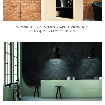
Мраморные стены в художественном
мультиколорном стиле
Шёлковое покрытие с трафаретным
узором «Медальон» в гостиной
БОЛЬШЕ