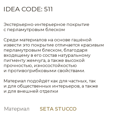
Материал
SETA STUCCO
СИСТЕМА
РАСХОД
1КГ(Л)/М²
МАТЕРИАЛ
СЛОИ
ЦВЕТ
Primer Normal
1
90,00
Fondo a Calce
1
10,00
Base
Seta Stucco
2
1,00
NCP161
Seta Stucco
1
2,00
NCP094
Cerato
1
10,00
Base
КОНСУЛЬТАЦИЯ