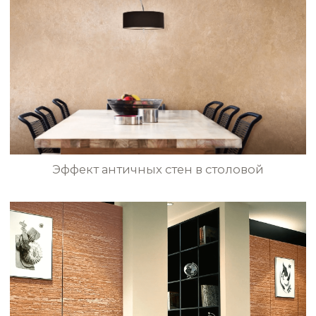
Эффект стен с трафаретным
узором в стиле Black-Out
Античный дизайн стен с перламутровым
отблеском в гостиной