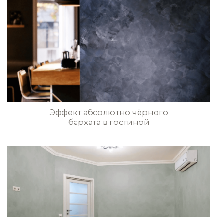
STE0171
STE0172
Эффект бархатных стен в квартире
STE0173
STE0174
STE0175
STE0176
Эффект старинной бархатной
ткани в современном дизайне
STE0177
STE0178