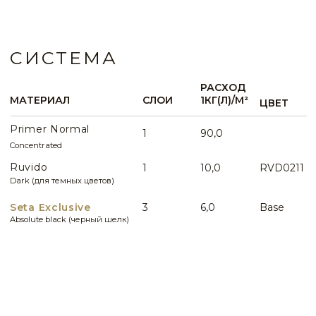
STE0145
STE0146
STE0147
STE0148
SETA EXCLUSIVE BLACK —
эффект дыма
STE0149
STE0150
КОНСУЛЬТАЦИЯ
Вопросы по данному виду интерьера
STE0151
STE0152
WHATSAPP
STE0153
STE0154