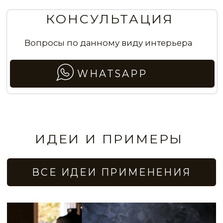
STE0163
STE0164
Стены с эффектом бархатной ткани
в спальне
STE0165
STE0166
STE0167
STE0168
Стены в каминной зоне с эффектом бархата
STE0169
STE0170