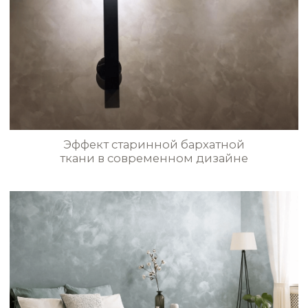
STE0197
STE0198
Высококачественная декоративная
штукатурка, краски, финишное
STE0199
STE0200
покрытие и другие материалы
в Калининградcкой области
STE0201
STE0202
+7(952)799-66-88
pratta.exclusive@mail.ru
STE0203
STE0204
МАТЕРИАЛЫ