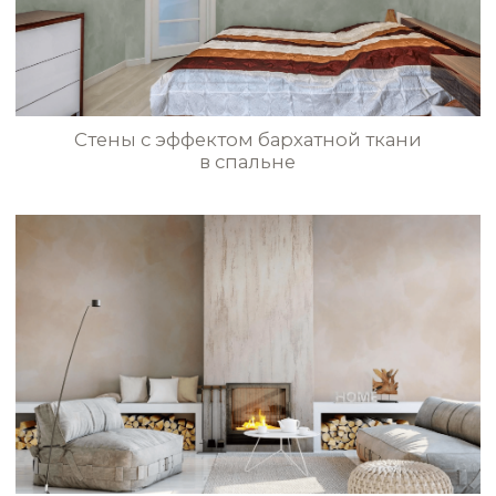
STE0179
STE0180
STE0181
STE0182
Бархатный эффект жемчужно-серых
стен в спальне
STE0183
STE0184
STE0185
STE0186
Чёрный шёлк в интерьере в стиле Noir