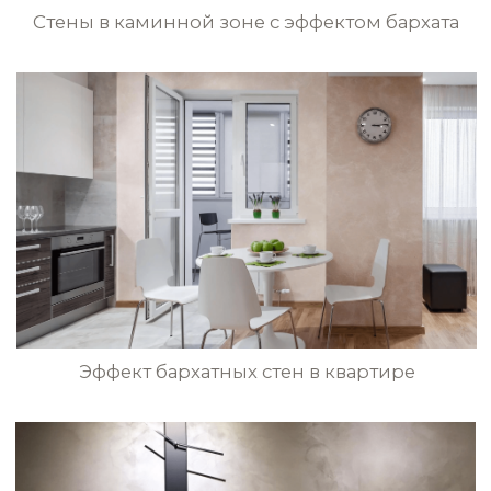
STE0187
STE0188
STE0189
STE0190
Эффект светлых бархатных стен
в спальне
STE0191
STE0192
STE0193
STE0194
Эффект зелёного бархата в гостиной
STE0195
STE0196