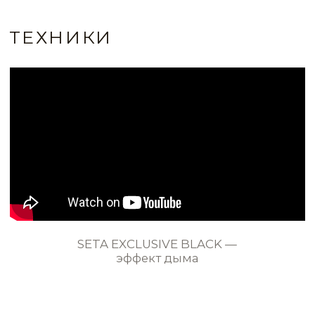
ИДЕИ И ПРИМЕРЫ
ВСЕ ИДЕИ ПРИМЕНЕНИЯ
STE0155
STE0156
STE0157
STE0158
Эффект абсолютно чёрного
бархата в гостиной
STE0159
STE0160
STE0161
STE0162