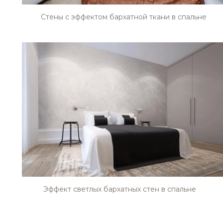
Стены с эффектом бархатной ткани в спальне
STE0213
STE0214
STE0217
STE0218
Эффект светлых бархатных стен в спальне
STE0221
STE0222