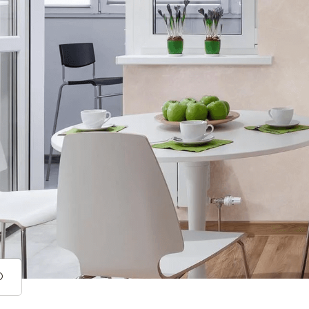
STE0135
STE0139
STE0143
О