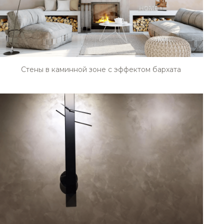
STE0200
Стены в каминной зоне с эффектом бархата
STE0204
STE0208
STE0212