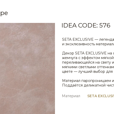
ире
STE0147
IDEA CODE: 576
SETA EXCLUSIVE — легенда
и эксклюзивность материала
STE0151
Декор SETA EXCLUSIVE на о
жемчуга с эффектом мягкой
переливающейся на свету 
мягкими светлыми оттенкам
цвете — лучший выбор для 
Материал паропроницаем и 
STE0155
Поддаётся деликатной чис
Материал
SETA EXCLUSI