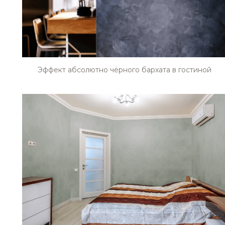
STE0197
STE0198
Эффект абсолютно чёрного бархата в гостиной
STE0201
STE0202
STE0205
STE0206
STE0209
STE0210