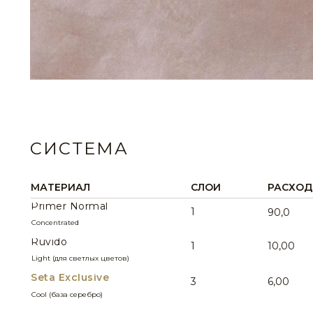
STE0157
STE0158
STE0161
STE0162
СИСТЕМА
МАТЕРИАЛ
СЛОИ
РАСХОД 
STE0165
STE0166
Primer Normal
1
90,0
Concentrated
Ruvido
1
10,00
Light (для светлых цветов)
Seta Exclusive
3
6,00
STE0169
STE0170
Cool (база серебро)