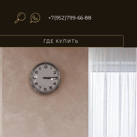
+7(952)799-66-88
STE0124
ГДЕ КУПИТЬ
STE0128
STE0132