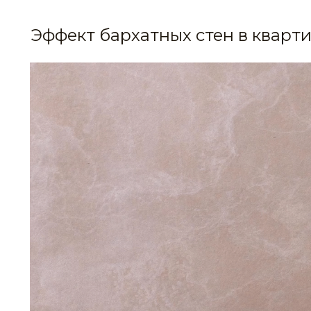
Эффект бархатных стен в кварт
STE0145
STE0146
STE0149
STE0150
STE0153
STE0154