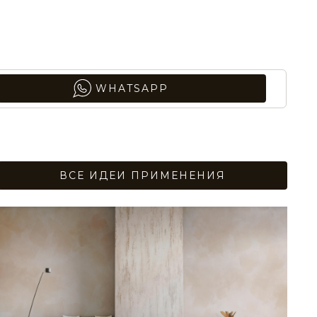
STE0188
WHATSAPP
STE0192
ВСЕ ИДЕИ ПРИМЕНЕНИЯ
STE0196