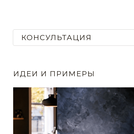
STE0185
STE0186
КОНСУЛЬТАЦИЯ
STE0189
STE0190
ИДЕИ И ПРИМЕРЫ
STE0193
STE0194