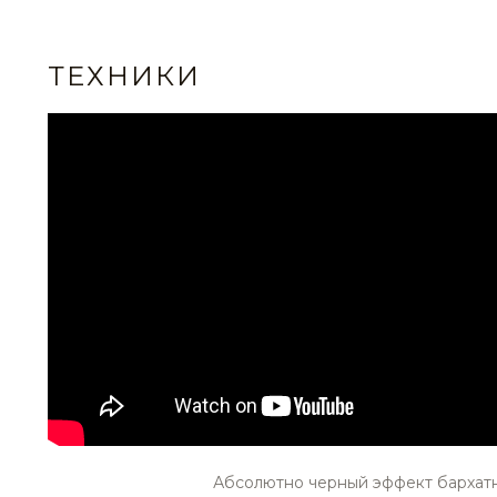
ТЕХНИКИ
STE0173
STE0174
STE0177
STE0178
STE0181
STE0182
Абсолютно черный эффект бархат