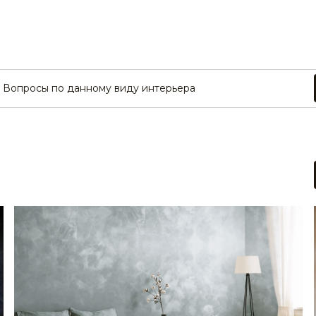
STE0187
Вопросы по данному виду интерьера
STE0191
STE0195