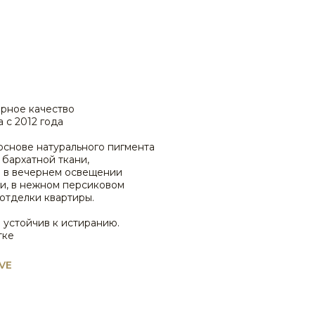
STE0148
рное качество
 с 2012 года
STE0152
снове натурального пигмента
 бархатной ткани,
и в вечернем освещении
и, в нежном персиковом
отделки квартиры.
устойчив к истиранию.
STE0156
тке
VE