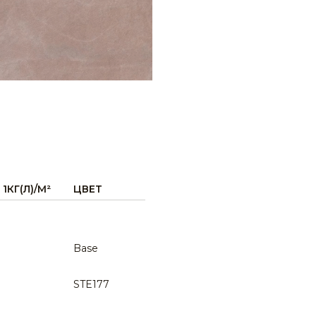
STE0159
STE0163
1КГ(Л)/М²
ЦВЕТ
STE0167
Base
STE177
STE0171