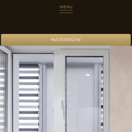
STE0123
МАТЕРИАЛЫ
STE0127
STE0131