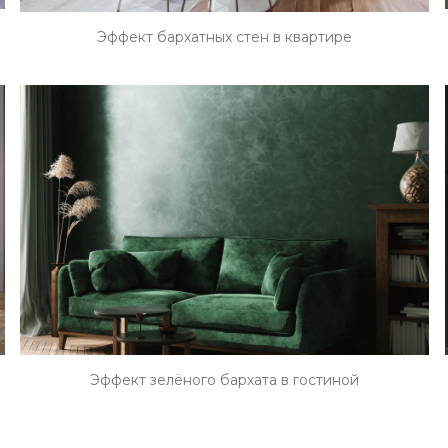
Эффект бархатных стен в квартире
STE0215
STE0219
Эффект зелёного бархата в гостиной
STE0223