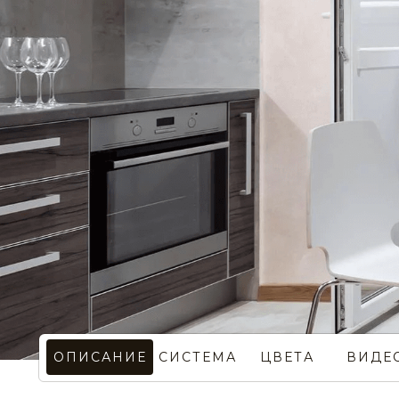
STE0133
STE0134
STE0137
STE0138
STE0141
STE0142
ОПИСАНИЕ
СИСТЕМА
ЦВЕТА
ВИДЕ