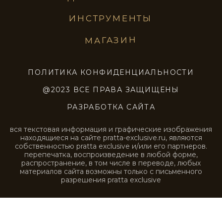
Стены с эффектом натурального камня
на кухне
NCP151
NCP152
NCP153
NCP156
Бежевый мрамор в ванной
Фасад бутика с эффектом натурального
NCP157
NCP158
камня
NCP161
NCP162