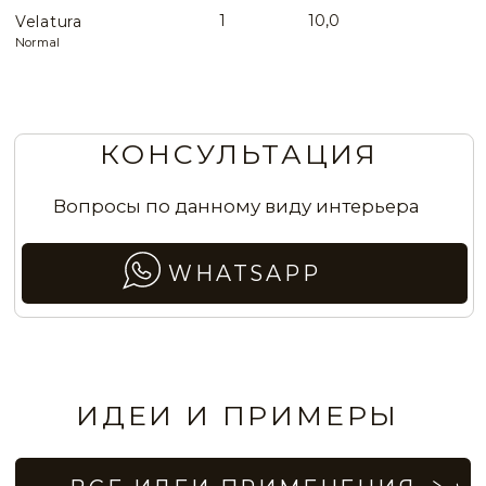
Эффект Римского камня в гостиной
NCP057
NCP058
NCP061
NCP062
Стены с эффектом натурального камня
в модном бутике
NCP063
NCP064
NCP067
NCP068