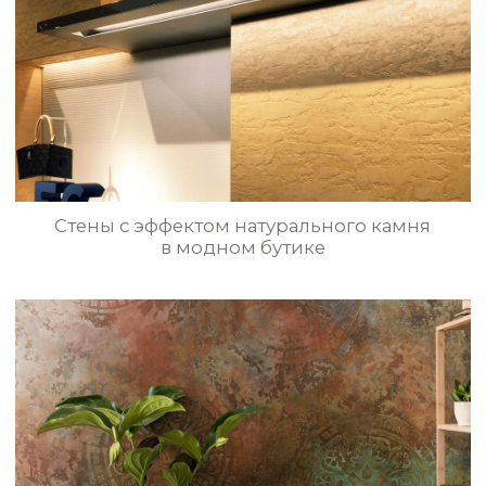
NCP095
NCP096
Эффект античного камня в прихожей
NCP099
NCP100
NCP101
NCP104
Стены с эффектом каменной кладки
в коридоре
NCP079
NCP080
БОЛЬШЕ