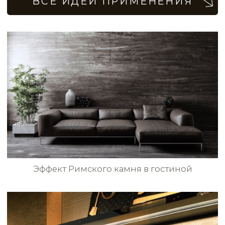
Стена в античном стиле в гостиной
NCP069
NCP072
NCP073
NCP074
NCP075
NCP078
Комбинированный фасад дома
с эффектом натурального камня
NCP091
NCP094