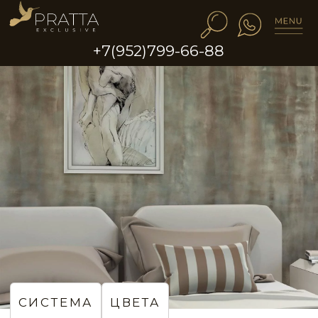
+7(952)799-66-88
NCP003
NCP004
NCP005
NCP008
NCP009
NCP010
СИСТЕМА
ЦВЕТА
Эффект винтажных стен
в спальне
IDEA CODE: 698
NCP013
NCP014