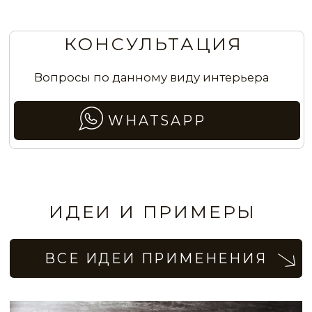
TRV035
TRV036
TRV037
TRV038
Стены с эффектом натурального камня
в модном бутике
TRV039
TRV040
TRV041
TRV042