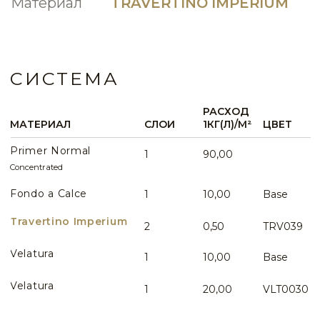
Вопросы по данному виду интерьера
TRV025
TRV026
WHATSAPP
TRV027
TRV028
ИДЕИ И ПРИМЕРЫ
ВСЕ ИДЕИ ПРИМЕНЕНИЯ
TRV029
TRV030
TRV031
TRV032
Эффект Римского камня в гостиной
TRV033
TRV034