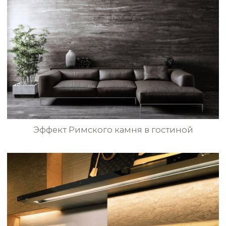
Стена в античном стиле в гостиной
TRV043
TRV044
TRV045
TRV046
Комбинированный фасад дома
с эффектом натурального камня
TRV047
TRV048
TRV049
TRV050