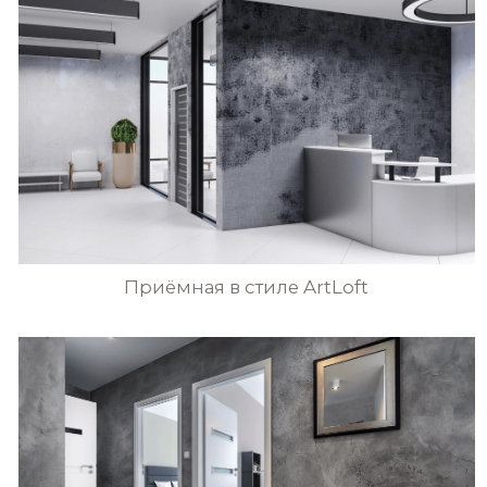
РАЗРАБОТКА САЙТА
вся текстовая информация и графические изображения
находящиеся на сайте pratta-exclusive.ru, являются
собственностью pratta exclusive и/или его партнеров.
перепечатка, воспроизведение в любой форме,
распространение, в том числе в переводе, любых
Эффект стен угольно-чёрного цвета
материалов сайта возможны только с письменного
разрешения pratta exclusive
с элементами кружевного узора
Стены в итальянском ресторане