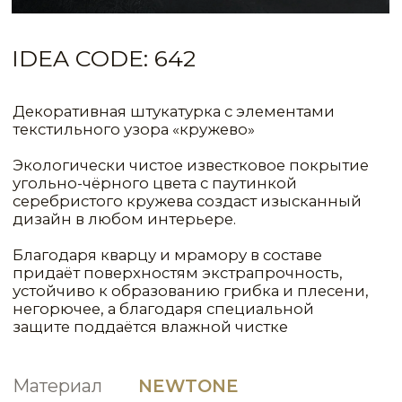
защите поддаётся влажной чистке
Материал
NEWTONE
СИСТЕМА
РАСХОД
1КГ(Л)/М²
МАТЕРИАЛ
СЛОИ
ЦВЕТ
Primer Normal
1
90,00
Concentrated
Fondo a Calce
1
10,00
RVD0264
Newtone
1
0,80
RVD0264
Velatura
2
8,00
VLT0129
Metalline
1
50,00
FNT0147
Silver (серебро)
КОНСУЛЬТАЦИЯ