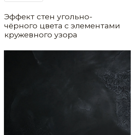
IDEA CODE: 642
Декоративная штукатурка с элементами
текстильного узора «кружево»
Экологически чистое известковое покрытие
угольно-чёрного цвета с паутинкой
серебристого кружева создаст изысканный
дизайн в любом интерьере.
Благодаря кварцу и мрамору в составе
придаёт поверхностям экстрапрочность,
устойчиво к образованию грибка и плесени,
негорючее, а благодаря специальной