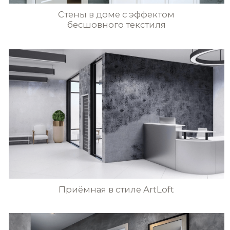
ПОЛИТИКА КОНФИДЕНЦИАЛЬНОСТИ
@2023 ВСЕ ПРАВА ЗАЩИЩЕНЫ
РАЗРАБОТКА САЙТА
вся текстовая информация и графические изображения
находящиеся на сайте pratta-exclusive.ru, являются
собственностью pratta exclusive и/или его партнеров.
перепечатка, воспроизведение в любой форме,
распространение, в том числе в переводе, любых
Эффект стен угольно-чёрного цвета
материалов сайта возможны только с письменного
разрешения pratta exclusive
с элементами кружевного узора
Стены в итальянском ресторане