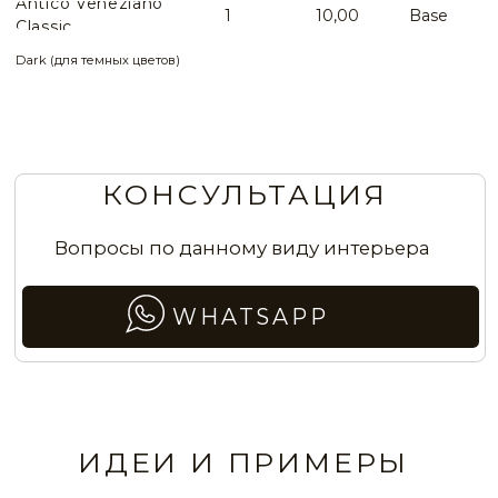
Стены с состаренным трафаретным узором
Эффект античных стен с элементами
трафаретного узора в гостиной