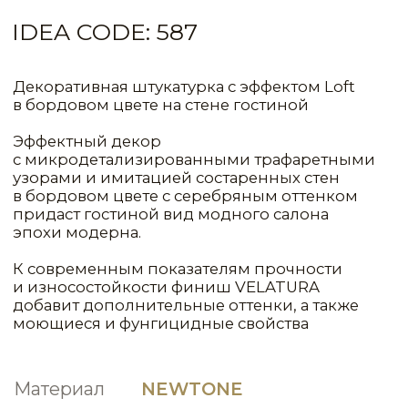
Материал
NEWTONE
СИСТЕМА
РАСХОД
1КГ(Л)/М²
МАТЕРИАЛ
СЛОИ
ЦВЕТ
Primer Normal
1
90,00
Concentrated
Fondo a Calce
1
10,00
Newtone
2
0,50
NCP065
Velatura
1
10,00
VLT0129
Antico Veneziano
1
10,00
NCP161
Classic
Dark (для темных цветов)
Antico Veneziano
1
10,00
Base
Classic
Dark (для темных цветов)