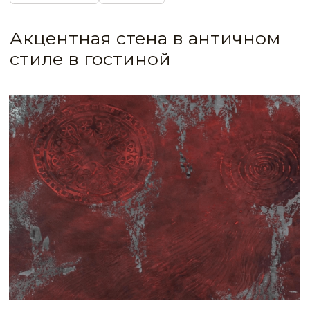
IDEA CODE: 587
Декоративная штукатурка с эффектом Loft
в бордовом цвете на стене гостиной
Эффектный декор
с микродетализированными трафаретными
узорами и имитацией состаренных стен
в бордовом цвете с серебряным оттенком
придаст гостиной вид модного салона
эпохи модерна.
К современным показателям прочности
и износостойкости финиш VELATURA
добавит дополнительные оттенки, а также
моющиеся и фунгицидные свойства