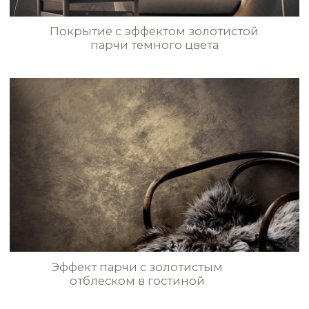
парчи в гостиной
STE0171
STE0172
STE0173
STE0174
Эффект шёлковой ткани в гостевой
комнате
STE0175
STE0176
STE0177
STE0178
Высококачественная декоративная
штукатурка, краски, финишное
покрытие и другие материалы