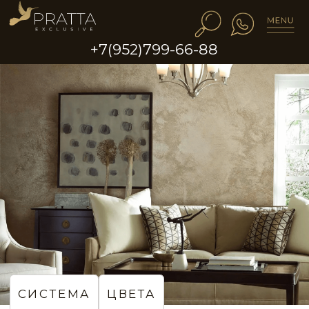
+7(952)799-66-88
STE0121
STE0122
STE0123
STE0124
STE0125
STE0126
СИСТЕМА
ЦВЕТА
Стены с эффектом шёлковой
парчи в гостиной
STE0127
STE0128