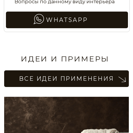
STE0155
STE0156
Покрытие с эффектом золотистой
парчи тёмного цвета
STE0157
STE0158
STE0159
STE0160
Эффект парчи с золотистым
STE0161
STE0162
отблеском в гостиной