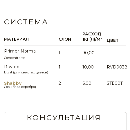
STE0145
STE0146
ИДЕИ И ПРИМЕРЫ
STE0147
STE0148
ВСЕ ИДЕИ ПРИМЕНЕНИЯ
STE0149
STE0150
STE0151
STE0152
Шёлковое покрытие в цвете
горький шоколад
STE0153
STE0154