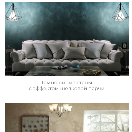
в Калининградcкой области
STE0179
STE0180
+7(952)799-66-88
STE0181
STE0182
pratta.exclusive@mail.ru
МАТЕРИАЛЫ
ИДЕИ И ПРИМЕРЫ
STE0183
STE0184
ИНСТРУМЕНТЫ
МАГАЗИН
ПОЛИТИКА КОНФИДЕНЦИАЛЬНОСТИ
STE0185
STE0186
@2023 ВСЕ ПРАВА ЗАЩИЩЕНЫ
РАЗРАБОТКА САЙТА
вся текстовая информация и графические изображения
находящиеся на сайте pratta-exclusive.ru, являются
собственностью pratta exclusive и/или его партнеров.