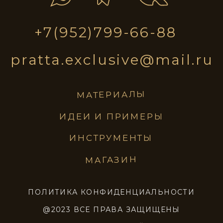
pratta
STE0205
STE0206
exclusive
STE0207
STE0208
материалы
идеи и примеры
инструменты
магазин
STE0209
STE0210
ПОЛИТИКА КОНФИДЕНЦИАЛЬНОСТИ
ИТИКА КОНФИДЕНЦИАЛЬНОСТИ
@2023 все
STE0211
STE0212