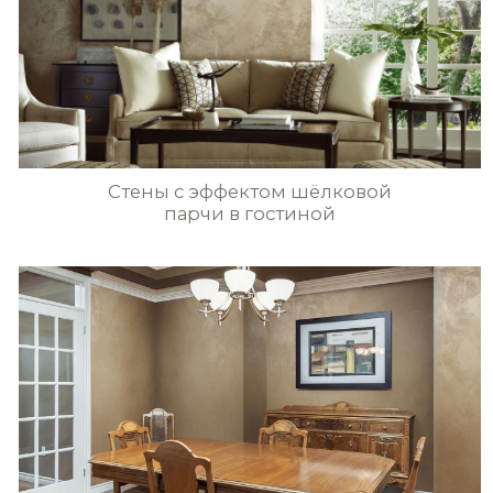
перепечатка, воспроизведение в любой форме,
STE0187
STE0188
распространение, в том числе в переводе, любых
материалов сайта возможны только с письменного
разрешения pratta exclusive
STE0189
STE0190
STE0191
STE0192
STE0193
STE0194
STE0195
STE0196