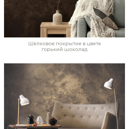
STE0163
STE0164
STE0165
STE0166
Тёмно-синие стены
с эффектом шёлковой парчи
STE0167
STE0168
STE0169
STE0170
Стены с эффектом шёлковой