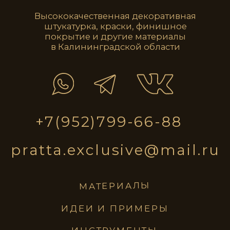
pratta
exclusive
материалы
идеи и примеры
инструменты
магазин
ПОЛИТИКА КОНФИДЕНЦИАЛЬНОСТИ
ИТИКА КОНФИДЕНЦИАЛЬНОСТИ
@2023 все