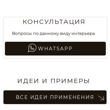
Полы с эффектом мрамора Calacata
Полы в стиле полированного арх-
бетона