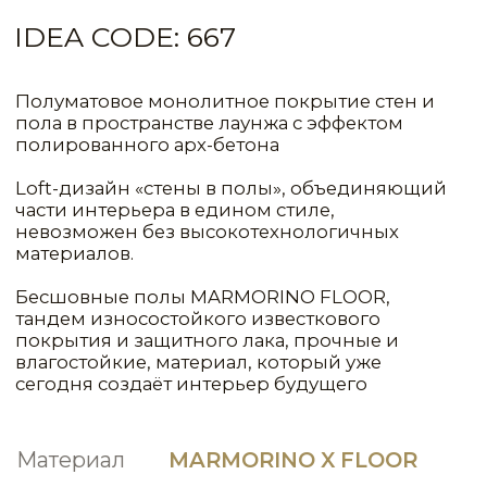
Материал
MARMORINO X FLOOR
СИСТЕМА
РАСХОД
1КГ(Л)/М²
МАТЕРИАЛ
СЛОИ
ЦВЕТ
Primer Normal
1
90,00
Concentrated
Marmorino X Floor
1
0,50
NCP177
Medium (среднее зерно)
Marmorino X Floor
2
1,00
NCP177
Fine (мелкое зерно)
AQUA
2
8,00
Vetrificante
2
8,00
Base
poliurethanico
КОНСУЛЬТАЦИЯ