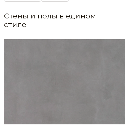
IDEA CODE: 667
Полуматовое монолитное покрытие стен и
пола в пространстве лаунжа с эффектом
полированного арх-бетона
Loft-дизайн «стены в полы», объединяющий
части интерьера в едином стиле,
невозможен без высокотехнологичных
материалов.
Бесшовные полы MARMORINO FLOOR,
тандем износостойкого известкового
покрытия и защитного лака, прочные и
влагостойкие, материал, который уже
сегодня создаёт интерьер будущего