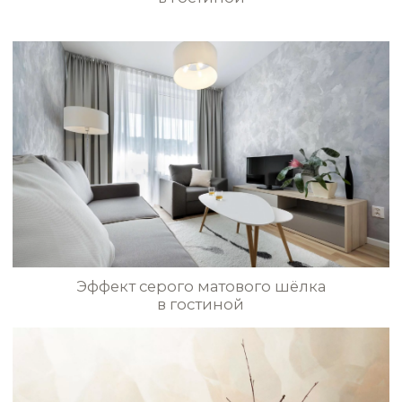
STE0179
STE0180
Эффект светло-бежевого
Флорентийского шёлка в спальне
STE0181
STE0182
STE0183
STE0184
Эффект Флорентийского шёлка
на кухне
БОЛЬШЕ
STE0185
STE0186