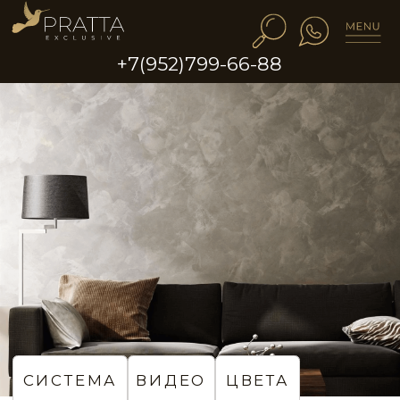
+7(952)799-66-88
STE0121
STE0122
STE0123
STE0124
STE0125
STE0126
СИСТЕМА
ВИДЕО
ЦВЕТА
Золотисто-серый шёлк
на стенах в гостиной
STE0127
STE0128