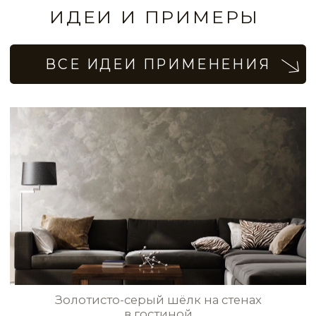
Кремовый цвет стен с шёлковым
покрытием
STE0171
STE0172
STE0173
STE0174
Оливковые шёлковые стены
STE0175
STE0176
в спальне
STE0177
STE0178