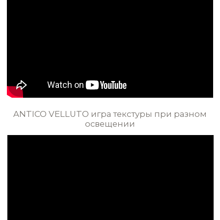
Вопросы по данному виду интерьера
WHATSAPP
STE0155
STE0156
ИДЕИ И ПРИМЕРЫ
ВСЕ ИДЕИ ПРИМЕНЕНИЯ
STE0157
STE0158
STE0159
STE0160
STE0161
STE0162
Золотисто-серый шёлк на стенах
в гостиной