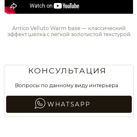
STE0163
STE0164
STE0165
STE0166
Эффект серого матового шёлка
в гостиной
STE0167
STE0168
STE0169
STE0170