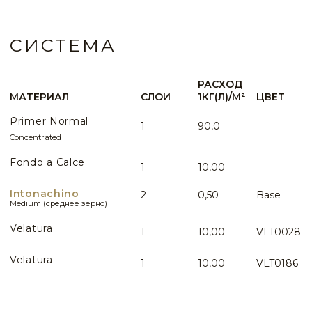
VLT0145
VLT0146
VLT0147
VLT0148
Gg collection - техника нанесения
VLT0149
VLT0150
VLT0151
VLT0152
Intonachino — эффект натурального камня
VLT0153
VLT0154