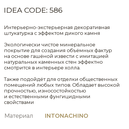
Материал
INTONACHINO
VLT0137
VLT0138
СИСТЕМА
VLT0139
VLT0140
РАСХОД
1КГ(Л)/М²
МАТЕРИАЛ
СЛОИ
ЦВЕТ
Primer Normal
1
90,0
Concentrated
Fondo a Calce
1
10,00
VLT0141
VLT0142
Intonachino
2
0,50
Base
Medium (среднее зерно)
Velatura
1
10,00
VLT0028
Velatura
1
10,00
VLT0186
VLT0143
VLT0144
ТЕХНИКИ