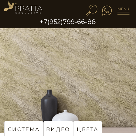
+7(952)799-66-88
VLT0121
VLT0122
VLT0123
VLT0124
VLT0125
VLT0126
СИСТЕМА
ВИДЕО
ЦВЕТА
Эффект натурального
камня в коридоре
VLT0127
VLT0128