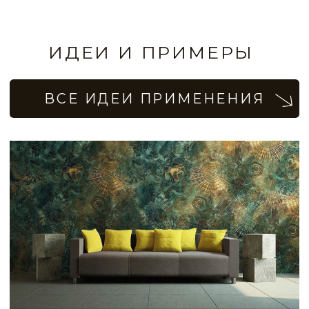
Кухня с дизайном ArtMarine
VLT0171
VLT0172
VLT0173
VLT0174
Эффект натурального камня на фасаде
VLT0175
VLT0176
VLT0177
VLT0178