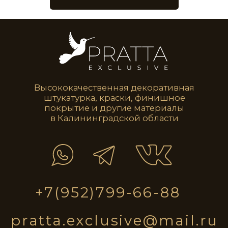
VLT0213
VLT0214
VLT0215
VLT0216
Интерьер со стенами и потолком
в едином стиле
Эффект натурального камня на кухне
VLT0217
VLT0218
VLT0219
VLT0220
Нежно-бежевые стены в спальне
в Тосканском стиле
Эффект текстильных обоев с узором
в спальне