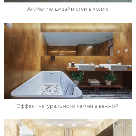
VLT0179
VLT0180
Высокопрочное моющееся покрытие
с эффектом полированного мрамора
в ресторане
VLT0181
VLT0182
VLT0183
VLT0184
Эффект полированного античного
мрамора в гостиной
VLT0185
VLT0186
БОЛЬШЕ