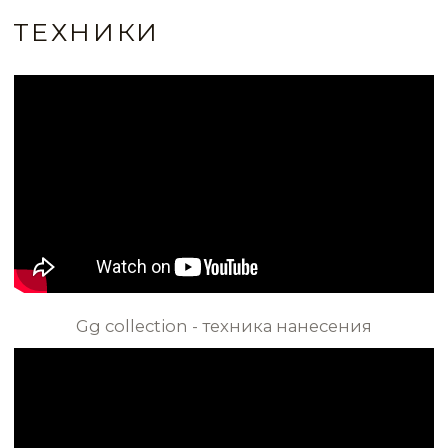
КОНСУЛЬТАЦИЯ
Вопросы по данному виду интерьера
WHATSAPP
VLT0155
VLT0156
ИДЕИ И ПРИМЕРЫ
VLT0157
VLT0158
ВСЕ ИДЕИ ПРИМЕНЕНИЯ
VLT0159
VLT0160
VLT0161
VLT0162