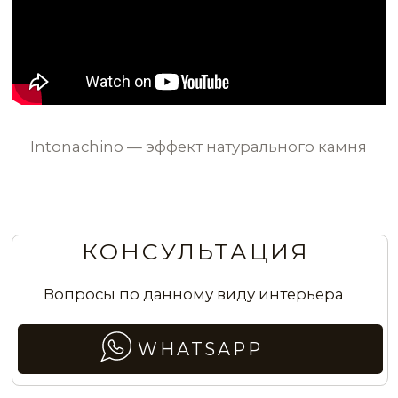
ArtMarine дизайн стен в холле
VLT0163
VLT0164
VLT0165
VLT0166
Эффект натурального камня в ванной
VLT0167
VLT0168
VLT0169
VLT0170