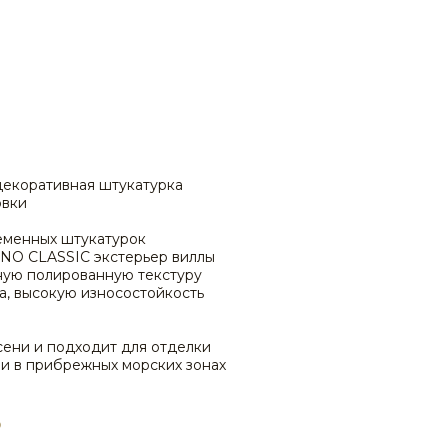
декоративная штукатурка
овки
еменных штукатурок
O CLASSIC экстерьер виллы
ную полированную текстуру
а, высокую износостойкость
ени и подходит для отделки
 и в прибрежных морских зонах
O