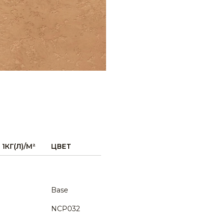
1КГ(Л)/М²
ЦВЕТ
Base
NCP032