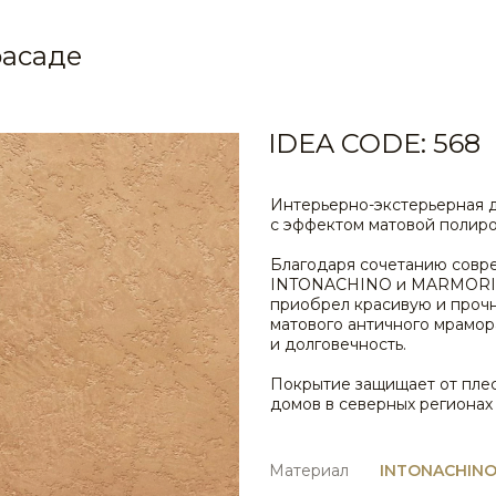
фасаде
IDEA CODE: 568
Интерьерно-экстерьерная 
с эффектом матовой полир
Благодаря сочетанию совр
INTONACHINO и MARMORIN
приобрел красивую и проч
матового античного мрамор
и долговечность.
Покрытие защищает от плес
домов в северных регионах
Материал
INTONACHIN