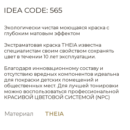
Материал
THEIA
СИСТЕМА
РАСХОД
1КГ(Л)/М²
МАТЕРИАЛ
СЛОИ
ЦВЕТ
Primer Normal
1
90,00
Concentrated
Theia
2
7,00
NCP095
Light (для светлых цветов)
ТЕХНИКИ