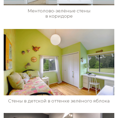
+7(952)799-66-88
pratta.exclusive@mail.ru
МАТЕРИАЛЫ
ИДЕИ И ПРИМЕРЫ
ИНСТРУМЕНТЫ
МАГАЗИН
ПОЛИТИКА КОНФИДЕНЦИАЛЬНОСТИ
@2023 ВСЕ ПРАВА ЗАЩИЩЕНЫ
РАЗРАБОТКА САЙТА
вся текстовая информация и графические изображения
находящиеся на сайте pratta-exclusive.ru, являются
собственностью pratta exclusive и/или его партнеров.
перепечатка, воспроизведение в любой форме,
распространение, в том числе в переводе, любых
материалов сайта возможны только с письменного
разрешения pratta exclusive