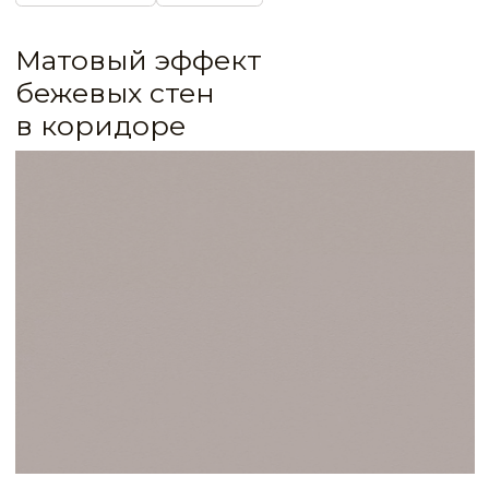
IDEA CODE: 565
Экологически чистая моющаяся краска с
глубоким матовым эффектом
Экстраматовая краска THEIA известна
специалистам своим свойством сохранять
цвет в течении 10 лет эксплуатации.
Благодаря инновационному составу и
отсутствию вредных компонентов идеальна
для покраски детских помещений и
общественных мест. Для лучшей тонировки
можно воспользоваться профессиональной
КРАСИВОЙ ЦВЕТОВОЙ СИСТЕМОЙ (NPC)