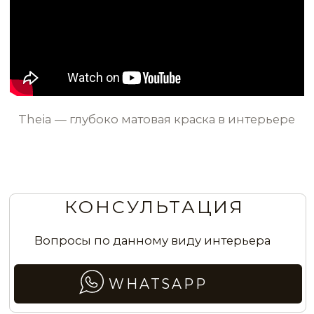
Ментолово-зелёные стены
в коридоре
Стены в детской в оттенке зелёного яблока