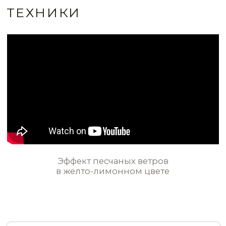
ВСЕ ИДЕИ ПРИМЕНЕНИЯ
STE0155
STE0156
STE0157
STE0158
Голубой цвет стен с эффектом
песчаных ветров в холле
STE0159
STE0160
STE0161
STE0162