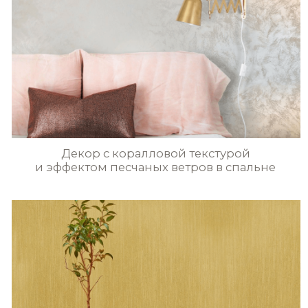
waterfall
STE0197
STE0198
STE0199
STE0200
Перламутровое покрытие
с эффектом вертикальных линий
Эффект песчаных ветров
в комнате отдыха
STE0201
STE0202
STE0203
STE0204