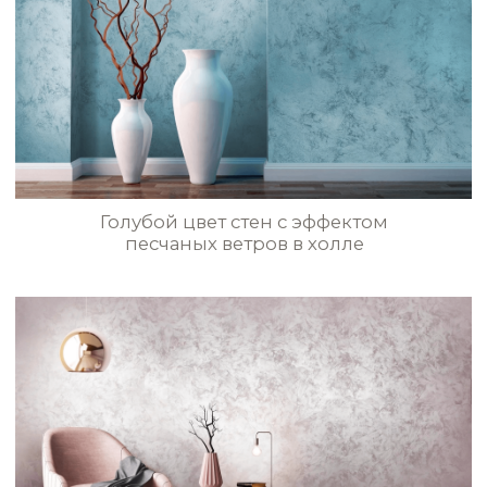
STE0171
STE0172
Стены с эффектом
бархатного вельвета
STE0173
STE0174
STE0175
STE0176
Декор с коралловой текстурой
и эффектом песчаных ветров в спальне
STE0177
STE0178