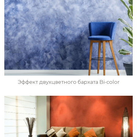
Матовый велюр в кухне
NCP043
NCP044
NCP045
NCP046
Абсолютно матовый бархат в спальне
NCP047
NCP048
NCP049
NCP050