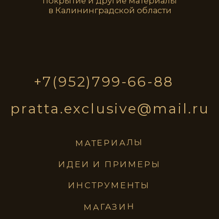
pratta
NCP085
NCP086
exclusive
NCP087
NCP088
материалы
идеи и примеры
инструменты
магазин
NCP089
NCP090
ПОЛИТИКА КОНФИДЕНЦИАЛЬНОСТИ
NCP091
NCP092