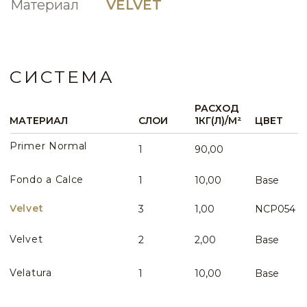
NCP025
NCP026
Вопросы по данному виду интерьера
NCP173
NCP174
WHATSAPP
NCP027
NCP028
NCP175
NCP176
ИДЕИ И ПРИМЕРЫ
ВСЕ ИДЕИ ПРИМЕНЕНИЯ
NCP029
NCP030
NCP177
NCP178
NCP031
NCP032
NCP179
NCP180
NCP033
NCP034
Эффект двухцветного бархата Bi-color