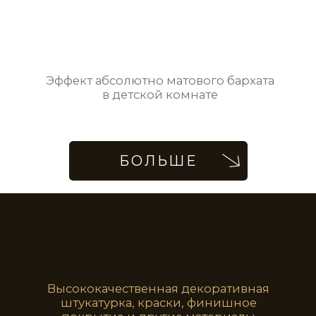
NCP077
NCP078
Эффект текстильных обоев с вышитым
орнаментом в гостиной
NCP079
NCP080
NCP081
NCP082
Бархатный эффект бетонных стен
NCP083
NCP084