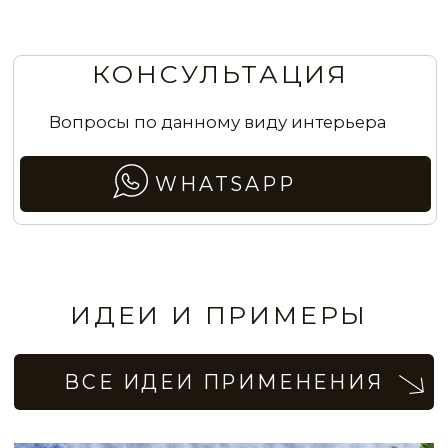
NCP035
NCP036
NCP037
NCP038
Стены с эффектом бархатистой
матовой ткани в гостиной
NCP039
NCP040
NCP041
NCP042