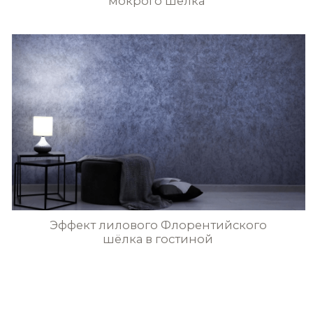
STE0179
STE0180
Эффект классического мокрого шёлка
в тёмно-сером цвете
STE0181
STE0182
STE0183
STE0184
Жемчужно-серые стены
в гостиной с эффектом
классического мокрого шёлка
STE0185
STE0186