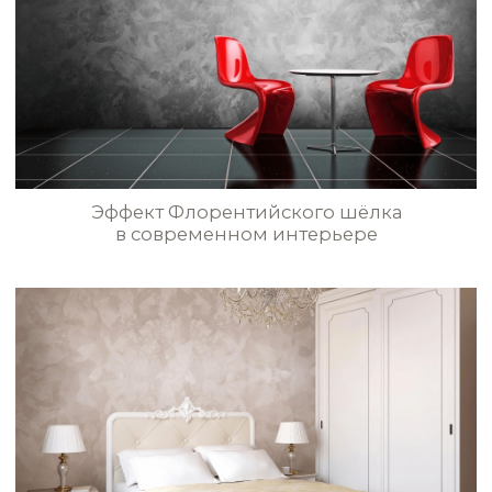
мокрого шёлка
STE0163
STE0164
STE0165
STE0166
Эффект лилового Флорентийского
шёлка в гостиной
STE0167
STE0168
STE0169
STE0170