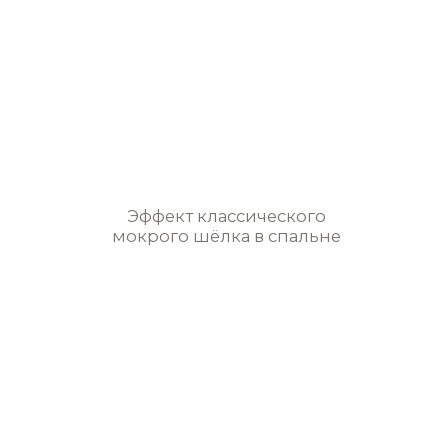
STE0187
STE0188
Высококачественная декоративная
штукатурка, краски, финишное
покрытие и другие материалы
в Калининградcкой области
STE0189
STE0190
+7(952)799-66-88
STE0191
STE0192
pratta.exclusive@mail.ru
МАТЕРИАЛЫ
ИДЕИ И ПРИМЕРЫ
STE0193
STE0194
ИНСТРУМЕНТЫ
МАГАЗИН
ПОЛИТИКА КОНФИДЕНЦИАЛЬНОСТИ
STE0195
STE0196