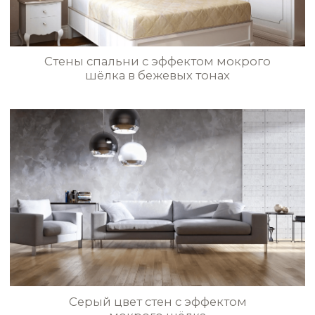
Эффект классического
мокрого шёлка в спальне
STE0171
STE0172
STE0173
STE0174
STE0175
STE0176
Классический мокрый шёлк
в гостиной
STE0177
STE0178