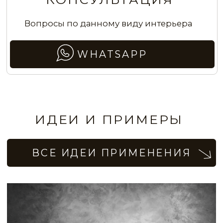
STE0155
STE0156
Стены спальни с эффектом мокрого
шёлка в бежевых тонах
STE0157
STE0158
STE0159
STE0160
STE0161
STE0162
Серый цвет стен с эффектом