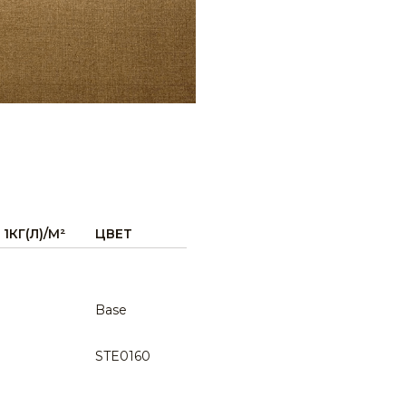
1КГ(Л)/М²
ЦВЕТ
Base
STE0160