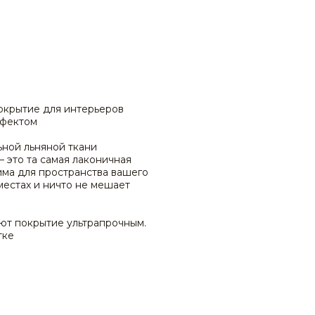
окрытие для интерьеров
ффектом
ной льняной ткани
 это та самая лаконичная
има для пространства вашего
 местах и ничто не мешает
ют покрытие ультрапрочным.
тке