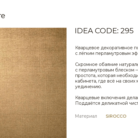
те
IDEA CODE: 295
Кварцевое декоративное п
с лёгким перламутровым э
Скромное обаяние натураль
с перламутровым блеском —
простота, которая необход
кабинета, где всё на своих
уединению.
Кварцевые включения дела
Поддаётся деликатной чис
Материал
SIROCCO