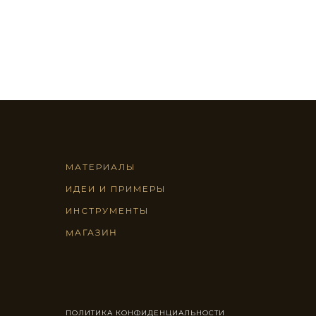
МАТЕРИАЛЫ
ИДЕИ И ПРИМЕРЫ
ИНСТРУМЕНТЫ
МАГАЗИН
Эффект песков в спальне
Сдержанный серый в гостиной
ПОЛИТИКА КОНФИДЕНЦИАЛЬНОСТИ